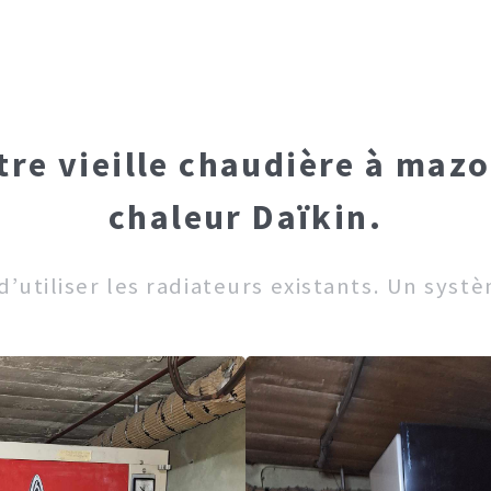
tre vieille chaudière à maz
chaleur Daïkin.
 d’utiliser les radiateurs existants. Un sys